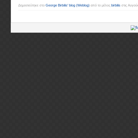
Δημοσιεύτηκε στο
George Birbilis' blog
(Weblog)
από το μέλος
birbilis
στις
Αυγούσ