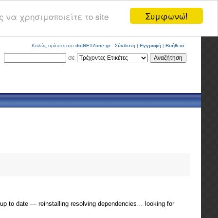
Συμφωνώ!
 να χρησιμοποιείτε το site
Καλώς ορίσατε στο
dotNETZone.gr
-
Σύνδεση
|
Εγγραφή
|
Βοήθεια
σε
p to date — reinstalling resolving dependencies… looking for