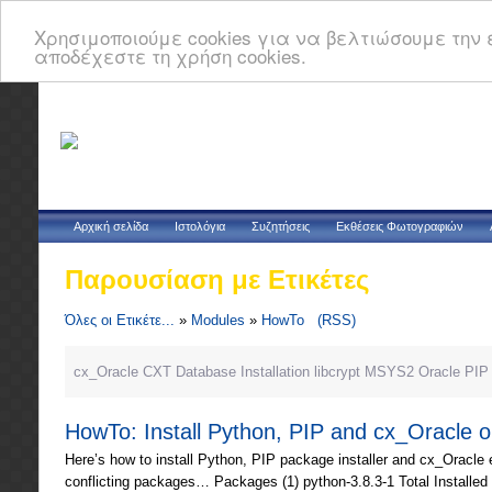
Χρησιμοποιούμε cookies για να βελτιώσουμε την ε
αποδέχεστε τη χρήση cookies.
Αρχική σελίδα
Ιστολόγια
Συζητήσεις
Εκθέσεις Φωτογραφιών
Παρουσίαση με Ετικέτες
Όλες οι Ετικέτε...
»
Modules
»
HowTo
(RSS)
cx_Oracle
CXT
Database
Installation
libcrypt
MSYS2
Oracle
PIP
HowTo: Install Python, PIP and cx_Oracle
Here’s how to install Python, PIP package installer and cx_Oracle
conflicting packages… Packages (1) python-3.8.3-1 Total Installed