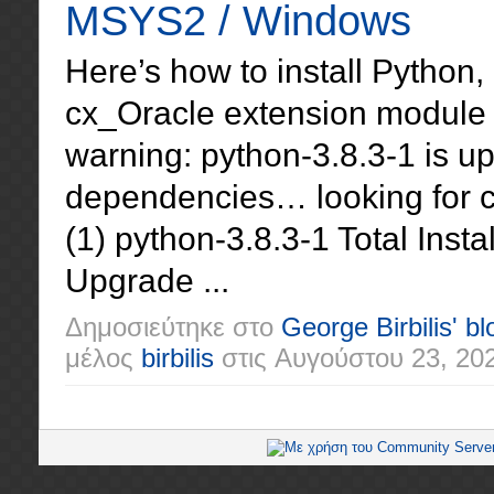
MSYS2 / Windows
Here’s how to install Python,
cx_Oracle extension module
warning: python-3.8.3-1 is up
dependencies… looking for 
(1) python-3.8.3-1 Total Inst
Upgrade ...
Δημοσιεύτηκε στο
George Birbilis' bl
μέλος
birbilis
στις
Αυγούστου 23, 20