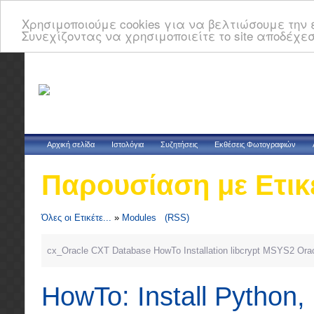
Χρησιμοποιούμε cookies για να βελτιώσουμε την ε
Συνεχίζοντας να χρησιμοποιείτε το site αποδέχεσ
Αρχική σελίδα
Ιστολόγια
Συζητήσεις
Εκθέσεις Φωτογραφιών
Παρουσίαση με Ετικ
Όλες οι Ετικέτε...
»
Modules
(RSS)
cx_Oracle
CXT
Database
HowTo
Installation
libcrypt
MSYS2
Ora
HowTo: Install Python,