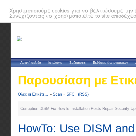
Χρησιμοποιούμε cookies για να βελτιώσουμε την ε
Συνεχίζοντας να χρησιμοποιείτε το site αποδέχεσ
Αρχική σελίδα
Ιστολόγια
Συζητήσεις
Εκθέσεις Φωτογραφιών
Παρουσίαση με Ετικ
Όλες οι Ετικέτε...
»
Scan
»
SFC
(RSS)
Corruption
DISM
Fix
HowTo
Installation
Posts
Repair
Security
Up
HowTo: Use DISM and S