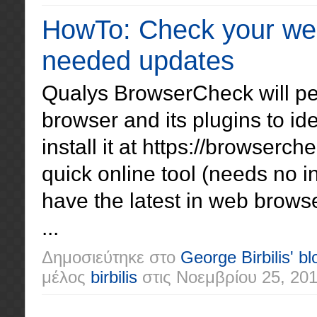
HowTo: Check your web
needed updates
Qualys BrowserCheck will per
browser and its plugins to id
install it at https://browser
quick online tool (needs no in
have the latest in web brows
...
Δημοσιεύτηκε στο
George Birbilis' bl
μέλος
birbilis
στις
Νοεμβρίου 25, 20