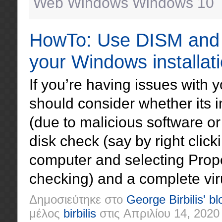
Web
Windows
Windows 10
HowTo: Use DISM and S
your Windows installat
If you’re having issues with
should consider whether its 
(due to malicious software or 
disk check (say by right clic
computer and selecting Prope
checking) and a complete vir
Δημοσιεύτηκε στο
George Birbilis' bl
μέλος
birbilis
στις
Απριλίου 14, 2020