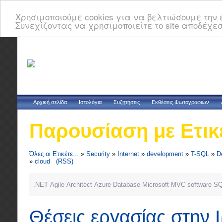
Χρησιμοποιούμε cookies για να βελτιώσουμε την ε
Συνεχίζοντας να χρησιμοποιείτε το site αποδέχεσ
Αρχική σελίδα
Ιστολόγια
Συζητήσεις
Εκθέσεις Φωτογραφιών
Παρουσίαση με Ετικ
Όλες οι Ετικέτε...
»
Security
»
Internet
»
development
»
T-SQL
»
D
»
cloud
(RSS)
.NET
Agile
Architect
Azure
Database
Microsoft
MVC
software
SQ
Θέσεις εργασίας στην 