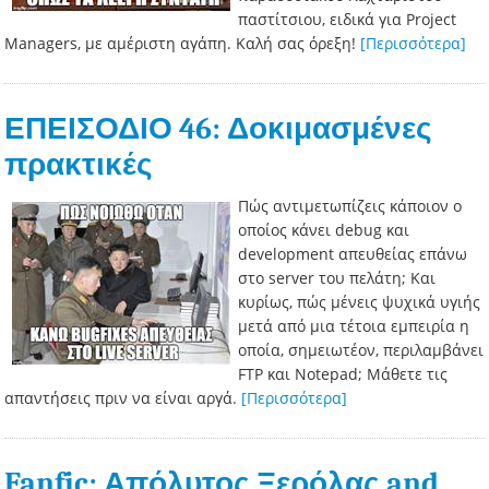
παστίτσιου, ειδικά για Project
Managers, με αμέριστη αγάπη. Καλή σας όρεξη!
[Περισσότερα]
ΕΠΕΙΣΟΔΙΟ 46: Δοκιμασμένες
πρακτικές
Πώς αντιμετωπίζεις κάποιον ο
οποίος κάνει debug και
development απευθείας επάνω
στο server του πελάτη; Και
κυρίως, πώς μένεις ψυχικά υγιής
μετά από μια τέτοια εμπειρία η
οποία, σημειωτέον, περιλαμβάνει
FTP και Notepad; Μάθετε τις
απαντήσεις πριν να είναι αργά.
[Περισσότερα]
Fanfic: Απόλυτος Ξερόλας and