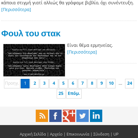
κάποια στιγμή γιατί αλλιώς θα γράφαμε βιβλίο, όχι συνέντευξη.
[Περισσότερα]
Φουλ του στακ
Είναι θέμα ερμηνείας.
[Περισσότερα]
Προηγ.
1
2
3
4
5
6
7
8
9
10
...
24
25
Επόμ.
Αρχική Σελίδα
|
Αρχείο
|
Επικοινωνία
|
Σύνδεση
|
UP