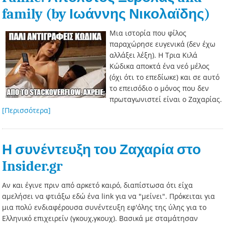
family (by Ιωάννης Νικολαϊδης)
Μια ιστορία που φίλος
παραχώρησε ευγενικά (δεν έχω
αλλάξει λέξη). Η Τρια Κιλά
Κώδικα αποκτά ένα νεό μέλος
(όχι ότι το επεδίωκε) και σε αυτό
το επεισόδιο ο μόνος που δεν
πρωταγωνιστεί είναι ο Ζαχαρίας.
[Περισσότερα]
Η συνέντευξη του Ζαχαρία στο
Insider.gr
Αν και έγινε πριν από αρκετό καιρό, διαπίστωσα ότι είχα
αμελήσει να φτιάξω εδώ ένα link για να "μείνει". Πρόκειται για
μια πολύ ενδιαφέρουσα συνέντευξη εφ'όλης της ύλης για το
Ελληνικό επιχειρείν (γκουχ,γκουχ). Βασικά με σταμάτησαν