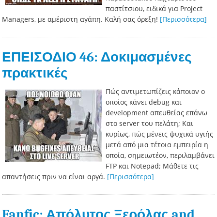
παστίτσιου, ειδικά για Project
Managers, με αμέριστη αγάπη. Καλή σας όρεξη!
[Περισσότερα]
ΕΠΕΙΣΟΔΙΟ 46: Δοκιμασμένες
πρακτικές
Πώς αντιμετωπίζεις κάποιον ο
οποίος κάνει debug και
development απευθείας επάνω
στο server του πελάτη; Και
κυρίως, πώς μένεις ψυχικά υγιής
μετά από μια τέτοια εμπειρία η
οποία, σημειωτέον, περιλαμβάνει
FTP και Notepad; Μάθετε τις
απαντήσεις πριν να είναι αργά.
[Περισσότερα]
Fanfic: Απόλυτος Ξερόλας and