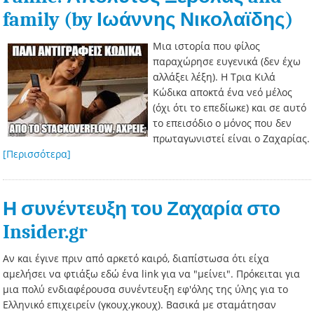
family (by Ιωάννης Νικολαϊδης)
Μια ιστορία που φίλος
παραχώρησε ευγενικά (δεν έχω
αλλάξει λέξη). Η Τρια Κιλά
Κώδικα αποκτά ένα νεό μέλος
(όχι ότι το επεδίωκε) και σε αυτό
το επεισόδιο ο μόνος που δεν
πρωταγωνιστεί είναι ο Ζαχαρίας.
[Περισσότερα]
Η συνέντευξη του Ζαχαρία στο
Insider.gr
Αν και έγινε πριν από αρκετό καιρό, διαπίστωσα ότι είχα
αμελήσει να φτιάξω εδώ ένα link για να "μείνει". Πρόκειται για
μια πολύ ενδιαφέρουσα συνέντευξη εφ'όλης της ύλης για το
Ελληνικό επιχειρείν (γκουχ,γκουχ). Βασικά με σταμάτησαν