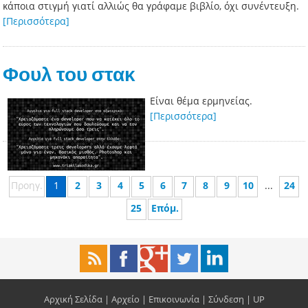
κάποια στιγμή γιατί αλλιώς θα γράφαμε βιβλίο, όχι συνέντευξη.
[Περισσότερα]
Φουλ του στακ
Είναι θέμα ερμηνείας.
[Περισσότερα]
Προηγ.
1
2
3
4
5
6
7
8
9
10
...
24
25
Επόμ.
Αρχική Σελίδα
|
Αρχείο
|
Επικοινωνία
|
Σύνδεση
|
UP