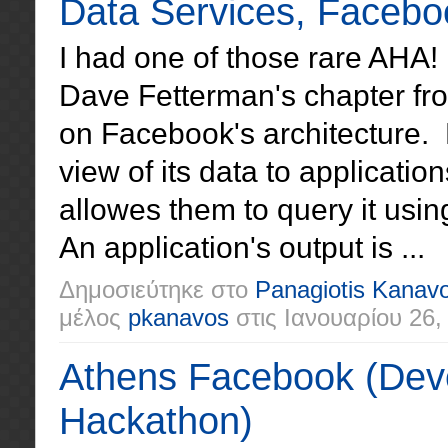
Data Services, Faceboo
I had one of those rare AHA!
Dave Fetterman's chapter from
on Facebook's architecture. 
view of its data to applicatio
allowes them to query it usi
An application's output is ...
Δημοσιεύτηκε στο
Panagiotis Kanav
μέλος
pkanavos
στις
Ιανουαρίου 26,
Athens Facebook (Deve
Hackathon)