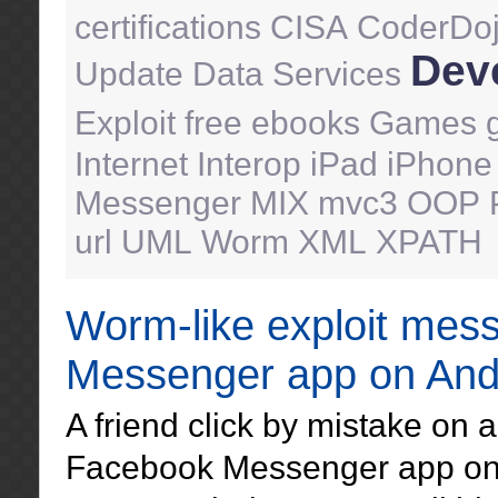
certifications
CISA
CoderDo
Dev
Update
Data Services
Exploit
free ebooks
Games
Internet
Interop
iPad
iPhone
Messenger
MIX
mvc3
OOP
url
UML
Worm
XML
XPATH
Worm-like exploit mes
Messenger app on And
A friend click by mistake on 
Facebook Messenger app on A