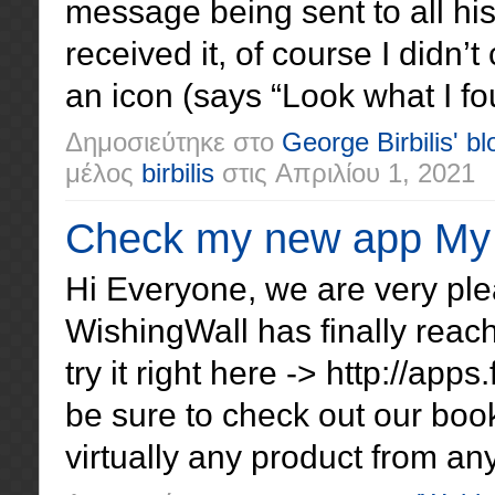
message being sent to all hi
received it, of course I didn’t 
an icon (says “Look what I fo
Δημοσιεύτηκε στο
George Birbilis' bl
μέλος
birbilis
στις
Απριλίου 1, 2021
Check my new app My 
Hi Everyone, we are very pl
WishingWall has finally reache
try it right here -> http://a
be sure to check out our book
virtually any product from an