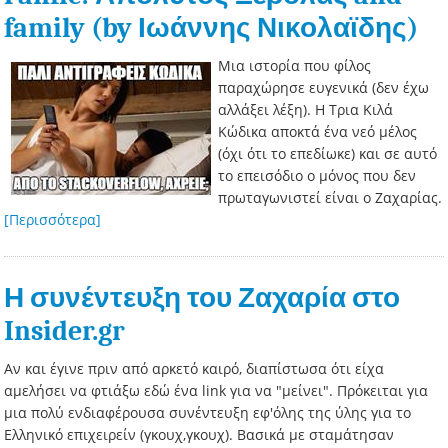
family (by Ιωάννης Νικολαϊδης)
Μια ιστορία που φίλος
παραχώρησε ευγενικά (δεν έχω
αλλάξει λέξη). Η Τρια Κιλά
Κώδικα αποκτά ένα νεό μέλος
(όχι ότι το επεδίωκε) και σε αυτό
το επεισόδιο ο μόνος που δεν
πρωταγωνιστεί είναι ο Ζαχαρίας.
[Περισσότερα]
Η συνέντευξη του Ζαχαρία στο
Insider.gr
Αν και έγινε πριν από αρκετό καιρό, διαπίστωσα ότι είχα
αμελήσει να φτιάξω εδώ ένα link για να "μείνει". Πρόκειται για
μια πολύ ενδιαφέρουσα συνέντευξη εφ'όλης της ύλης για το
Ελληνικό επιχειρείν (γκουχ,γκουχ). Βασικά με σταμάτησαν