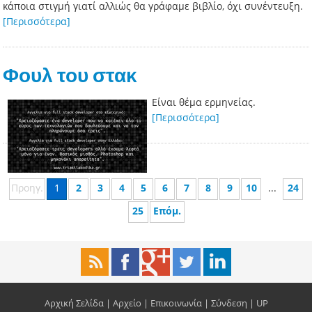
κάποια στιγμή γιατί αλλιώς θα γράφαμε βιβλίο, όχι συνέντευξη.
[Περισσότερα]
Φουλ του στακ
Είναι θέμα ερμηνείας.
[Περισσότερα]
Προηγ.
1
2
3
4
5
6
7
8
9
10
...
24
25
Επόμ.
Αρχική Σελίδα
|
Αρχείο
|
Επικοινωνία
|
Σύνδεση
|
UP