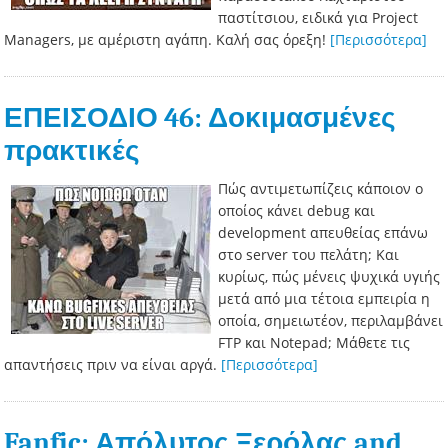
παστίτσιου, ειδικά για Project
Managers, με αμέριστη αγάπη. Καλή σας όρεξη!
[Περισσότερα]
ΕΠΕΙΣΟΔΙΟ 46: Δοκιμασμένες
πρακτικές
Πώς αντιμετωπίζεις κάποιον ο
οποίος κάνει debug και
development απευθείας επάνω
στο server του πελάτη; Και
κυρίως, πώς μένεις ψυχικά υγιής
μετά από μια τέτοια εμπειρία η
οποία, σημειωτέον, περιλαμβάνει
FTP και Notepad; Μάθετε τις
απαντήσεις πριν να είναι αργά.
[Περισσότερα]
Fanfic: Απόλυτος Ξερόλας and