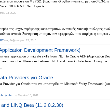
 extension module on MSYS2: $ pacman -S python warning: python-3.8.3-1 is u
 Size: 108.66 MiB Net Upgrade ...
του 23, 2020
 τομέα της μηχανογράφησης καταστημάτων εντατικής λιανικής πώλησης αναζη
 κάθετες αγορές.Συντήρηση υπαρχόντων εφαρμογών που παρέχει η εταιρεία.
OFT
στις
Φεβρουαρίου 25, 2013
plication Development Framework)
 business application or migrate skills from .NET to Oracle ADF (Application
s teach you the differences between .NET and Java Architecture. During the ..
11
ta Providers για Oracle
ovider για Oracle που να υποστηρίζει το Microsoft Entity Framework (και 
bo jumbo
στις
Μαρτίου 18, 2011
and LINQ Beta (11.2.0.2.30)