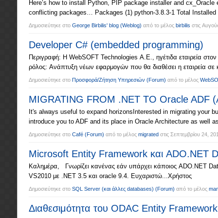
Here’s how to install Python, PIP package installer and cx_Oracle
conflicting packages… Packages (1) python-3.8.3-1 Total Installed
Δημοσιεύτηκε στο
George Birbilis' blog
(Weblog)
από το μέλος
birbilis
στις
Αυγούσ
Developer C# (embedded programming)
Περιγραφή: Η WebSOFT Technologies Α.Ε., ηγέτιδα εταιρεία στον
ρόλος: Ανάπτυξη νέων εφαρμογών που θα διαθέσει η εταιρεία σε
Δημοσιεύτηκε στο
Προσφορά/Ζήτηση Υπηρεσιών
(Forum)
από το μέλος
WebS
MIGRATING FROM .NET TO Oracle ADF (Ap
It's always useful to expand horizonsInterested in migrating your
introduce you to ADF and its place in Oracle Architecture as well a
Δημοσιεύτηκε στο
Café
(Forum)
από το μέλος
migrated
στις
Σεπτεμβρίου 24, 20
Microsoft Entity Framework και ADO.NET Da
Καλημέρα, Γνωρίζει κανένας εάν υπάρχει κάποιος ADO.NET Data Pr
VS2010 με .ΝΕΤ 3.5 και oracle 9.4. Ευχαριστώ...Χρήστος
Δημοσιεύτηκε στο
SQL Server (και άλλες databases)
(Forum)
από το μέλος
mam
Διαθεσιμότητα του ODAC Entity Framework 