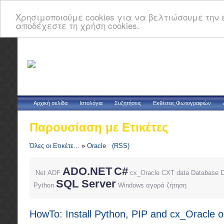
Χρησιμοποιούμε cookies για να βελτιώσουμε την ε
αποδέχεστε τη χρήση cookies.
Αρχική σελίδα
Ιστολόγια
Συζητήσεις
Εκθέσεις Φωτογραφιών
Παρουσίαση με Ετικέτες
Όλες οι Ετικέτε...
»
Oracle
(RSS)
ADO.NET
C#
.Net
ADF
cx_Oracle
CXT
data
Database
D
SQL Server
Python
Windows
αγορά
ζήτηση
HowTo: Install Python, PIP and cx_Oracle