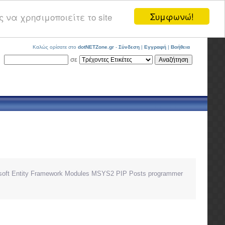
Συμφωνώ!
 να χρησιμοποιείτε το site
Καλώς ορίσατε στο
dotNETZone.gr
-
Σύνδεση
|
Εγγραφή
|
Βοήθεια
σε
soft Entity Framework
Modules
MSYS2
PIP
Posts
programmer