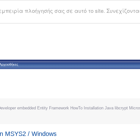
μπειρία πλοήγησής σας σε αυτό το site. Συνεχίζοντας
Αρχειοθήκες
eveloper
embedded
Entity Framework
HowTo
Installation
Java
libcrypt
Micro
 on MSYS2 / Windows