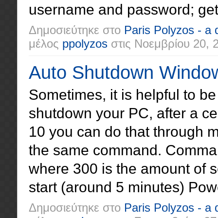
username and password; get 
Δημοσιεύτηκε στο
Paris Polyzos - a
μέλος
ppolyzos
στις
Νοεμβρίου 20, 
Auto Shutdown Window
Sometimes, it is helpful to be
shutdown your PC, after a ce
10 you can do that through m
the same command. Command
where 300 is the amount of s
start (around 5 minutes) Powe
Δημοσιεύτηκε στο
Paris Polyzos - a