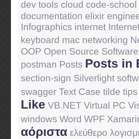
dev tools
cloud
code-school
documentation
elixir
engine
Infographics
internet
Interne
keyboard
mac
networking
N
OOP
Open Source Software
Posts in 
postman
Posts
section-sign
Silverlight
soft
swagger
Text Case
tilde
tips
Like
VB.NET
Virtual PC
Vi
windows
Word
WPF
Xamari
αόριστα
ελεύθερο λογισμ