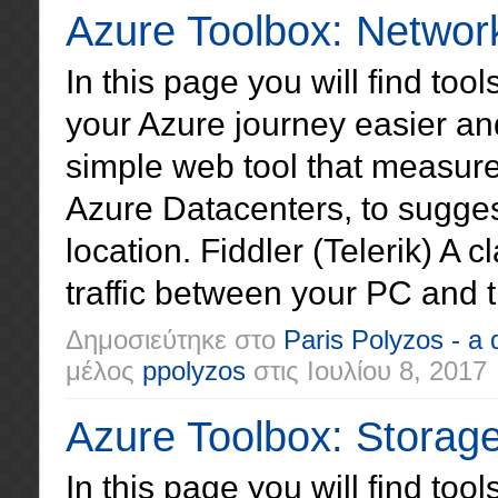
Azure Toolbox: Networ
In this page you will find too
your Azure journey easier an
simple web tool that measur
Azure Datacenters, to sugges
location. Fiddler (Telerik) A 
traffic between your PC and th
Δημοσιεύτηκε στο
Paris Polyzos - a
μέλος
ppolyzos
στις
Ιουλίου 8, 2017
Azure Toolbox: Storag
In this page you will find too