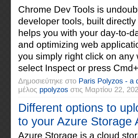
Chrome Dev Tools is undoubt
developer tools, built direct
helps you with your day-to-d
and optimizing web applicat
you simply right click on an
select Inspect or press Cmd+A
Δημοσιεύτηκε στο
Paris Polyzos - a
μέλος
ppolyzos
στις
Μαρτίου 22, 20
Different options to upl
to your Azure Storage
Azure Storage is a cloud stor