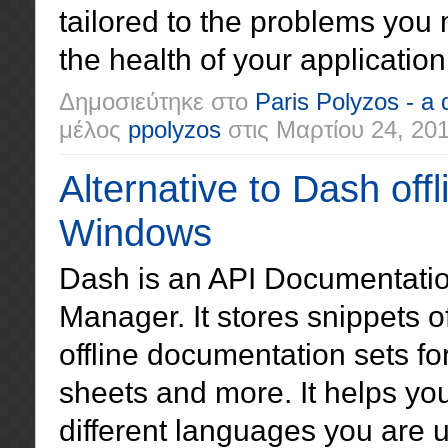
tailored to the problems you 
the health of your application 
Δημοσιεύτηκε στο
Paris Polyzos - a
μέλος
ppolyzos
στις
Μαρτίου 24, 20
Alternative to Dash off
Windows
Dash is an API Documentati
Manager. It stores snippets o
offline documentation sets f
sheets and more. It helps you
different languages you are us