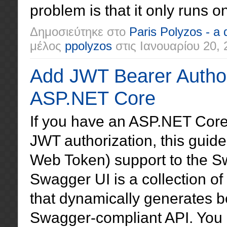
problem is that it only runs 
Δημοσιεύτηκε στο
Paris Polyzos - a
μέλος
ppolyzos
στις
Ιανουαρίου 20, 
Add JWT Bearer Author
ASP.NET Core
If you have an ASP.NET Core 
JWT authorization, this guid
Web Token) support to the S
Swagger UI is a collection o
that dynamically generates b
Swagger-compliant API. You c