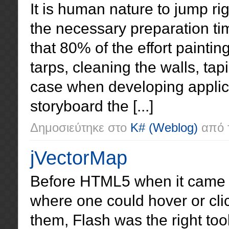
It is human nature to jump ri
the necessary preparation ti
that 80% of the effort paintin
tarps, cleaning the walls, tapi
case when developing applicat
storyboard the [...]
Δημοσιεύτηκε στο
K#
(Weblog)
από 
jVectorMap
Before HTML5 when it came to
where one could hover or cli
them, Flash was the right tool