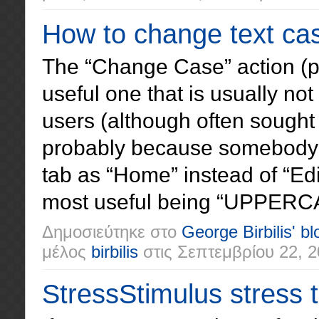
How to change text ca
The “Change Case” action (po
useful one that is usually no
users (although often sought
probably because somebody 
tab as “Home” instead of “Edit
most useful being “UPPERCAS
Δημοσιεύτηκε στο
George Birbilis' bl
μέλος
birbilis
στις
Σεπτεμβρίου 22, 2
StressStimulus stress t