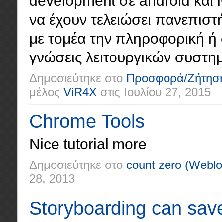
development σε android και 
να έχουν τελειώσει πανεπιστ
με τομέα την πληροφορική ή 
γνώσεις λειτουργικών συστημ
Δημοσιεύτηκε στο
Προσφορά/Ζήτησ
μέλος
ViR4X
στις
Ιουλίου 27, 2015
Chrome Tools
Nice tutorial more
Δημοσιεύτηκε στο
count zero
(Weblo
28, 2013
Storyboarding can sav