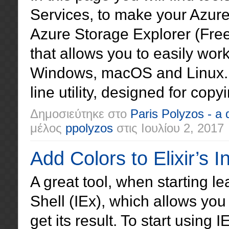
Services, to make your Azure
Azure Storage Explorer (Free
that allows you to easily wor
Windows, macOS and Linux.
line utility, designed for copy
Δημοσιεύτηκε στο
Paris Polyzos - a
μέλος
ppolyzos
στις
Ιουλίου 2, 2017
Add Colors to Elixir’s I
A great tool, when starting lear
Shell (IEx), which allows you
get its result. To start using 