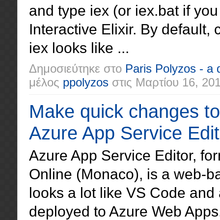
and type iex (or iex.bat if y
Interactive Elixir. By default
iex looks like ...
Δημοσιεύτηκε στο
Paris Polyzos - a
μέλος
ppolyzos
στις
Μαρτίου 16, 20
Make quick changes t
Azure App Service Edit
Azure App Service Editor, fo
Online (Monaco), is a web-ba
looks a lot like VS Code and 
deployed to Azure Web Apps.