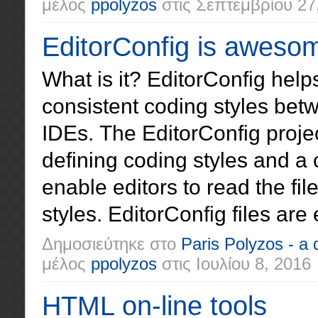
μέλος
ppolyzos
στις
Σεπτεμβρίου 27
EditorConfig is aweso
What is it? EditorConfig hel
consistent coding styles betw
IDEs. The EditorConfig project
defining coding styles and a c
enable editors to read the fi
styles. EditorConfig files are e
Δημοσιεύτηκε στο
Paris Polyzos - a
μέλος
ppolyzos
στις
Ιουλίου 8, 2016
HTML on-line tools