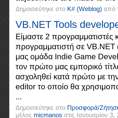
Δημοσιεύτηκε στο
K#
(Weblog)
από 
VB.NET Tools develope
Είμαστε 2 προγραμματιστές κ
προγραμματιστή σε VB.NET (
μας ομάδα Indie Game Devel
τον πρώτο μας εμπορικό τίτλ
ασχοληθεί κατά πρώτο με τη
editor το οποίο θα χρησιμοπ
...
Δημοσιεύτηκε στο
Προσφορά/Ζήτησ
μέλος
micmanos
στις
Ιανουαρίου 3,