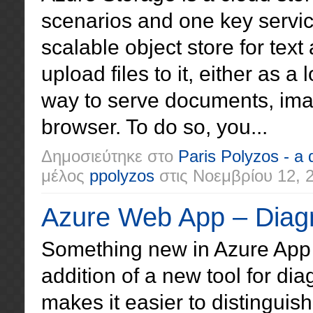
scenarios and one key servic
scalable object store for text
upload files to it, either as a
way to serve documents, imag
browser. To do so, you...
Δημοσιεύτηκε στο
Paris Polyzos - a
μέλος
ppolyzos
στις
Νοεμβρίου 12, 
Azure Web App – Diagn
Something new in Azure App S
addition of a new tool for di
makes it easier to distingui