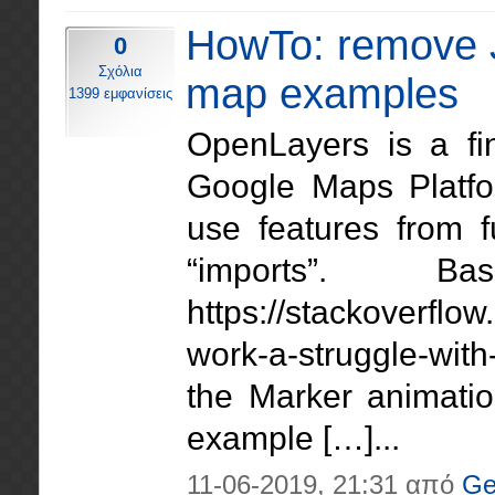
HowTo: remove J
0
Σχόλια
map examples
1399 εμφανίσεις
OpenLayers is a fin
Google Maps Platfo
use features from f
“imports”.
https://stackoverfl
work-a-struggle-with-
the Marker animati
example […]...
11-06-2019, 21:31 από
Ge