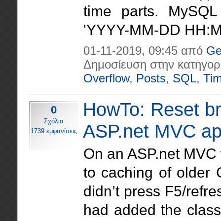
time parts. MySQL
'YYYY-MM-DD HH:MM
01-11-2019, 09:45 από
Ge
Δημοσίευση στην κατηγορ
Overflow
,
Posts
,
SQL
,
Ti
HowTo: Reset br
0
Σχόλια
ASP.net MVC ap
1739 εμφανίσεις
On an ASP.net MVC w
to caching of older C
didn’t press F5/refr
had added the class .