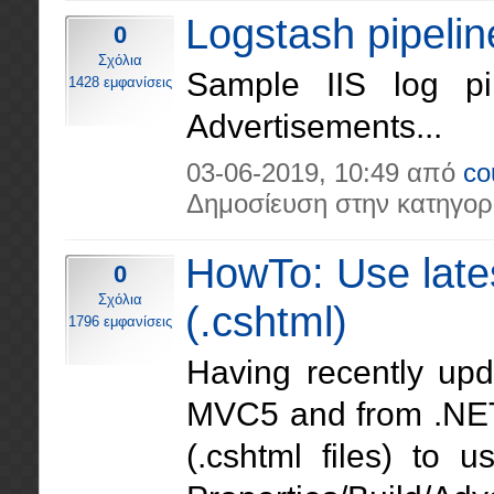
Logstash pipelin
0
Σχόλια
Sample IIS log pip
1428 εμφανίσεις
Advertisements...
03-06-2019, 10:49 από
co
Δημοσίευση στην κατηγορ
HowTo: Use late
0
Σχόλια
(.cshtml)
1796 εμφανίσεις
Having recently u
MVC5 and from .NET 
(.cshtml files) to 