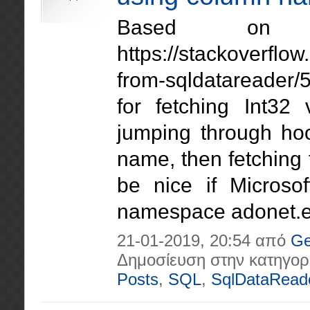
Based on 
https://stackoverflo
from-sqldatareader/
for fetching Int32
jumping through hoo
name, then fetching 
be nice if Microso
namespace adonet.ex
21-01-2019, 20:54 από
Ge
Δημοσίευση στην κατηγορ
Posts
,
SQL
,
SqlDataRead