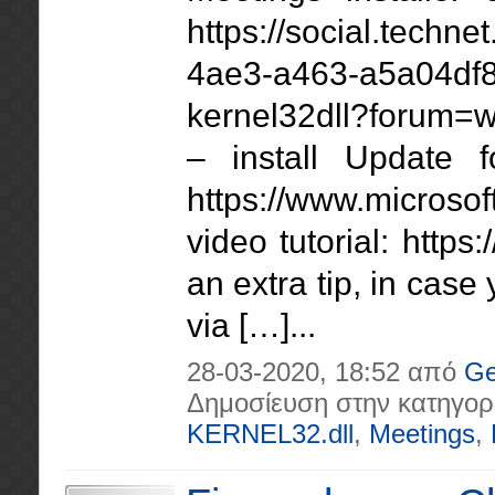
https://social.tech
4ae3-a463-a5a04df83
kernel32dll?forum=w7
– install Update 
https://www.microso
video tutorial: ht
an extra tip, in case
via […]...
28-03-2020, 18:52 από
Ge
Δημοσίευση στην κατηγορ
KERNEL32.dll
,
Meetings
,