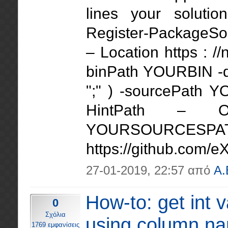
lines your solutio
Register-PackageSo
– Location https : 
binPath YOURBIN -d
";" ) -sourcePath
HintPath – O
YOURSOURCESPA
https://github.com
27-01-2019, 22:57 από
A.
How-to: get int
0
Σχόλια
using column n
1769 εμφανίσεις