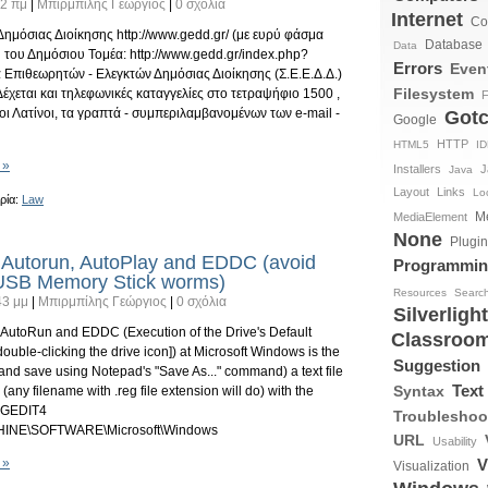
12 πμ
|
Μπιρμπίλης Γεώργιος
|
0 σχόλια
Internet
Co
ημόσιας Διοίκησης http://www.gedd.gr/ (με ευρύ φάσμα
Database
Data
 του Δημόσιου Τομέα: http://www.gedd.gr/index.php?
Errors
Even
 Επιθεωρητών - Ελεγκτών Δημόσιας Διοίκησης (Σ.Ε.Ε.Δ.Δ.)
Filesystem
Δέχεται και τηλεφωνικές καταγγελίες στο τετραψήφιο 1500 ,
F
 οι Λατίνοι, τα γραπτά - συμπεριλαμβανομένων των e-mail -
Got
Google
HTTP
HTML5
I
 »
Installers
J
Java
Layout
Links
Loc
ρία:
Law
M
MediaElement
None
Plugi
 Autorun, AutoPlay and EDDC (avoid
Programmi
 USB Memory Stick worms)
Resources
Searc
43 μμ
|
Μπιρμπίλης Γεώργιος
|
0 σχόλια
Silverlight
 AutoRun and EDDC (Execution of the Drive's Default
Classroo
ble-clicking the drive icon]) at Microsoft Windows is the
Suggestion
and save using Notepad's "Save As..." command) a text file
Text
Syntax
ny filename with .reg file extension will do) with the
REGEDIT4
Troubleshoo
NE\SOFTWARE\Microsoft\Windows
URL
Usability
 »
V
Visualization