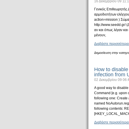
16 Δεκεμβρίου 09 11:
Γενικός Επιθεωρητής Δ
αρμοδιοτήτων ελέγχου
action=mission ) Σώμα
http://www.seedd.gr/ (
αν και όπως λέγαν και
μένουν,
Διαβάστε περισσότερα
Δημοσίευση στην κατηγο
How to disable
infection from
02 Δεκεμβρίου 09 06:
A good way to disable
Command [e.g. upon dou
following one: Create 
named NoAutorun.reg (a
following contents: 
[HKEY_LOCAL_MACHI
Διαβάστε περισσότερα