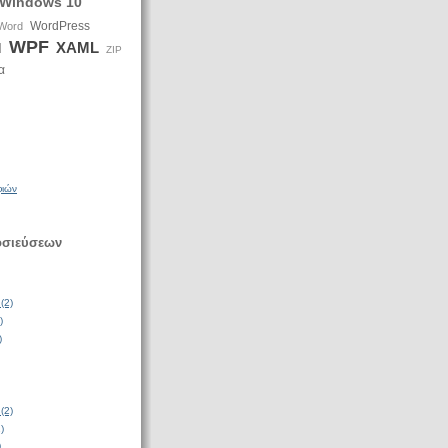
Windows 10
WordPress
Word
WPF
XAML
d
ZIP
α
φιών
οσιεύσεων
(2)
)
)
(2)
)
)