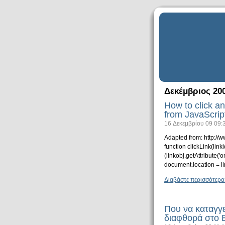
Δεκέμβριος 200
How to click a
from JavaScrip
16 Δεκεμβρίου 09 09:
Adapted from: http:/
function clickLink(link
(linkobj.getAttribute('on
document.location = link
Διαβάστε περισσότερα
Που να καταγγε
διαφθορά στο 