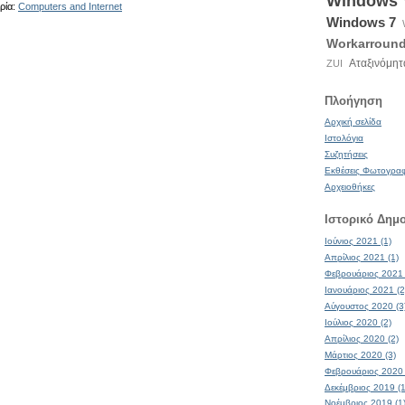
Windows
ρία:
Computers and Internet
Windows 7
Workarroun
Αταξινόμητ
ZUI
Πλοήγηση
Αρχική σελίδα
Ιστολόγια
Συζητήσεις
Εκθέσεις Φωτογρα
Αρχειοθήκες
Ιστορικό Δημ
Ιούνιος 2021 (1)
Απρίλιος 2021 (1)
Φεβρουάριος 2021 
Ιανουάριος 2021 (2
Αύγουστος 2020 (3
Ιούλιος 2020 (2)
Απρίλιος 2020 (2)
Μάρτιος 2020 (3)
Φεβρουάριος 2020 
Δεκέμβριος 2019 (1
Νοέμβριος 2019 (1