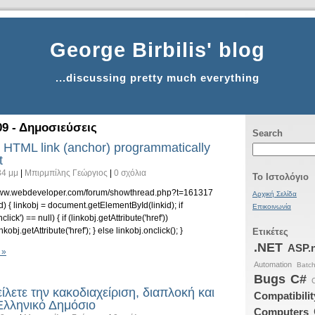
George Birbilis' blog
...discussing pretty much everything
9 - Δημοσιεύσεις
Search
n HTML link (anchor) programmatically
t
34 μμ
|
Μπιρμπίλης Γεώργιος
|
0 σχόλια
Το Ιστολόγιο
/www.webdeveloper.com/forum/showthread.php?t=161317
Αρχική Σελίδα
id) { linkobj = document.getElementById(linkid); if
Επικοινωνία
click') == null) { if (linkobj.getAttribute('href'))
obj.getAttribute('href'); } else linkobj.onclick(); }
Ετικέτες
.NET
ASP.
 »
Automation
Batc
Bugs
C#
ίλετε την κακοδιαχείριση, διαπλοκή και
Compatibilit
Ελληνικό Δημόσιο
Computers