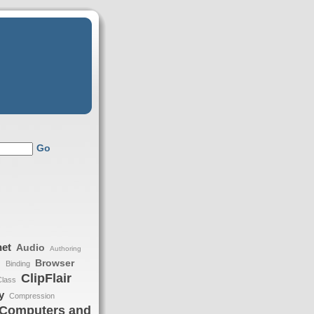
Go
net
Audio
Authoring
Browser
Binding
h
ClipFlair
Class
y
Compression
Computers and