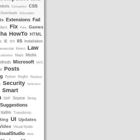
CSS
ntrols
Corruption
Downloads
Education
Extensions
Fail
ts
Fix
Games
ilters
Free
cha
HowTo
HTML
IIS
IE
Installation
IE9
DE
Law
avascript
Kinect
Media
Maps
alization
Microsoft
ethods
MVC
Posts
ns
ng
Python
RegEx
Replace
Security
h
Selection
Smart
m
Source
SMF
String
Suggestions
trafilm
Transforms
UI
ting
Updates
Video
Visual Studio
isualStudio
Web