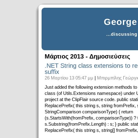
George 
...discussin
Μάρτιος 2013 - Δημοσιεύσεις
.NET String class extensions to re
suffix
26 Μαρτίου 13 05:47 μμ
|
Μπιρμπίλης Γεώργι
Just added the following extension methods to
class (of Utils.Extensions namespace) under Uti
project at the ClipFlair source code. public stati
ReplacePrefix( this string s, string fromPrefix, 
StringComparison comparisonType) { return
(s.StartsWith(fromPrefix, comparisonType)) ? 
s.Substring(fromPrefix.Length) : s; } public stat
ReplacePrefix( this string s, string[] fromPrefix, 