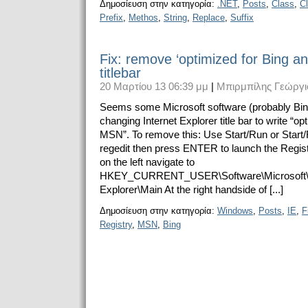
Δημοσίευση στην κατηγορία:
.NET
,
Posts
,
Class
,
Cl
Prefix
,
Methos
,
String
,
Replace
,
Suffix
Fix: remove ‘optimized for Bing a
titlebar
20 Μαρτίου 13 06:39 μμ
|
Μπιρμπίλης Γεώργι
Seems some Microsoft software (probably Bing
changing Internet Explorer title bar to write “o
MSN”. To remove this: Use Start/Run or Start/
regedit then press ENTER to launch the Registr
on the left navigate to
HKEY_CURRENT_USER\Software\Microsoft\I
Explorer\Main At the right handside of [...]
Δημοσίευση στην κατηγορία:
Windows
,
Posts
,
IE
,
F
Registry
,
MSN
,
Bing