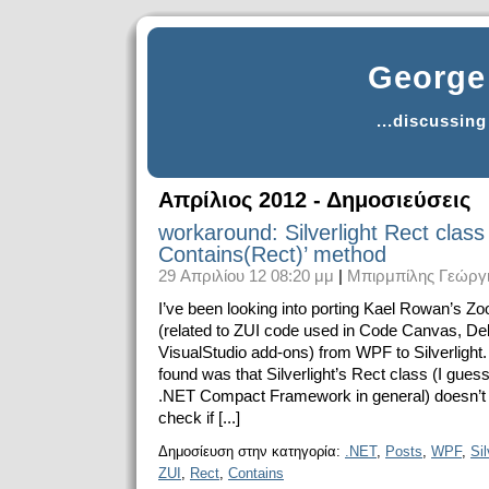
George 
...discussin
Απρίλιος 2012 - Δημοσιεύσεις
workaround: Silverlight Rect class
Contains(Rect)’ method
29 Απριλίου 12 08:20 μμ
|
Μπιρμπίλης Γεώργ
I’ve been looking into porting Kael Rowan’s 
(related to ZUI code used in Code Canvas, D
VisualStudio add-ons) from WPF to Silverlight.
found was that Silverlight’s Rect class (I guess
.NET Compact Framework in general) doesn’t
check if [...]
Δημοσίευση στην κατηγορία:
.NET
,
Posts
,
WPF
,
Sil
ZUI
,
Rect
,
Contains