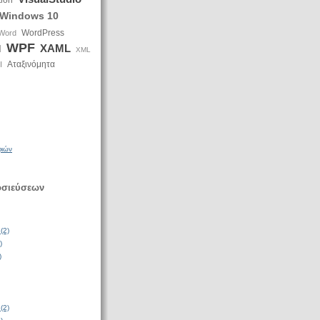
tion
Windows 10
WordPress
Word
WPF
XAML
d
XML
Αταξινόμητα
I
φιών
οσιεύσεων
(2)
)
)
(2)