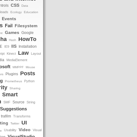
CSS
trols
Data
loads
Ecology
Education
Events
s
Fail
Filesystem
Games
Google
ee
cha
HowTo
Hash
IIS
IE
Installation
IE9
Law
ipt
Kinect
Layout
dia
MediaElement
osoft
MMPPF
Mouse
Posts
Plugins
ors
ng
Python
Prometheus
ity
Sharing
Smart
m
Source
SMF
String
Suggestions
trafilm
Transforms
UI
ting
Twitter
L
Video
Usability
Visual
VisualStudio