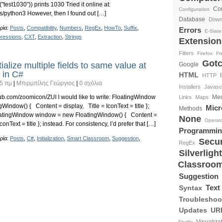
"test1030")) prints 1030 Tried it online at:
Con
Configuration
ges/python3 However, then I found out […]
Database
Down
ρία:
Posts
,
Compatibility
,
Numbers
,
RegEx
,
HowTo
,
Suffix
,
Errors
E-Slate
ressions
,
CXT
,
Extraction
,
Strings
Extension
Filters
Firefox
Fr
Got
tialize multiple fields to same value at
Google
l in C#
HTML
HTTP
5 πμ
|
Μπιρμπίλης Γεώργιος
|
0 σχόλια
Installers
Javascr
hub.com/zoomicon/ZUI I would like to write: FloatingWindow
Me
Links
Maps
indow() { Content = display, Title = IconText = title };
Micr
Methods
FloatingWindow window = new FloatingWindow() { Content =
None
Operat
IconText = title }; instead. For consistency, I’d prefer that […]
Programmi
ρία:
Posts
,
C#
,
Initialization
,
Smart Classroom
,
Suggestion
,
Secur
RegEx
Silverlight
Classroo
Suggestion
Text
Syntax
Troubleshoo
Updates
UR