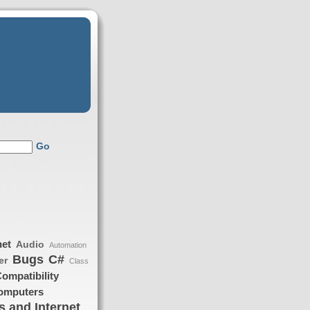
Go
net
Audio
Automation
Bugs
C#
er
Class
ompatibility
omputers
 and Internet