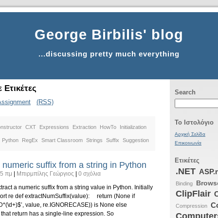
George Birbilis' blog
...discussing pretty much everything
 Ετικέτες
Search
Assignment
(RSS)
Το Ιστολόγιο
nstructor
CXT
Expressions
Extraction
HowTo
Initialization
Αρχική Σελίδα
Python
RegEx
Smart Classroom
Strings
Suffix
Suggestion
Επικοινωνία
Ετικέτες
numeric suffix from a string in Python
.NET
ASP.
15 πμ
|
Μπιρμπίλης Γεώργιος
|
0 σχόλια
Brows
Binding
tract a numeric suffix from a string value in Python. Initially
ClipFlair
C
mport re def extractNumSuffix(value): return (None if
C
\D*(\d+)$’, value, re.IGNORECASE)) is None else
Compression
that return has a single-line expression. So
Computers