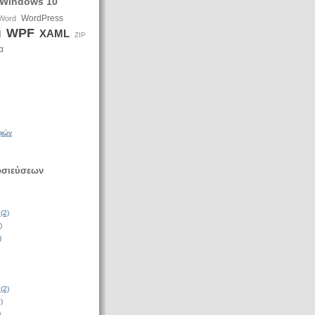
Windows 10
WordPress
Word
WPF
XAML
d
ZIP
α
φιών
οσιεύσεων
(2)
)
)
(2)
)
)