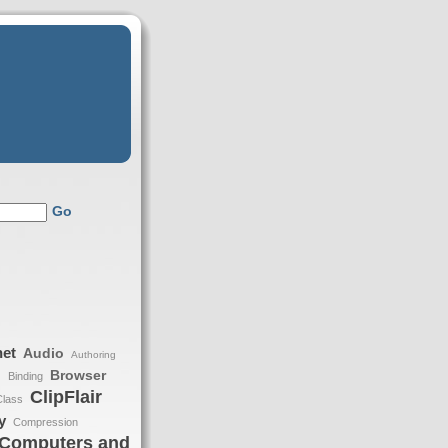
Go
net
Audio
Authoring
Browser
Binding
h
ClipFlair
Class
y
Compression
Computers and