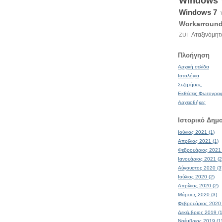
Windows
Windows 7
Workarroun
Αταξινόμητ
ZUI
Πλοήγηση
Αρχική σελίδα
Ιστολόγια
Συζητήσεις
Εκθέσεις Φωτογρα
Αρχειοθήκες
Ιστορικό Δημ
Ιούνιος 2021 (1)
Απρίλιος 2021 (1)
Φεβρουάριος 2021 
Ιανουάριος 2021 (2
Αύγουστος 2020 (3
Ιούλιος 2020 (2)
Απρίλιος 2020 (2)
Μάρτιος 2020 (3)
Φεβρουάριος 2020 
Δεκέμβριος 2019 (1
Νοέμβριος 2019 (1