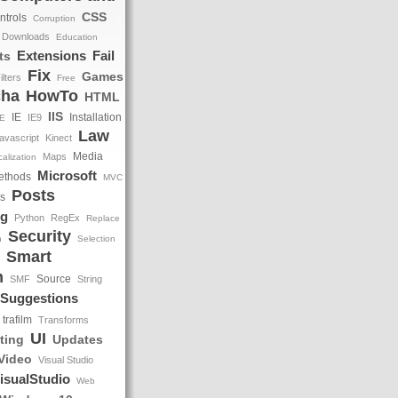
CSS
ntrols
Corruption
Downloads
Education
Extensions
Fail
ts
Fix
Games
ilters
Free
cha
HowTo
HTML
IIS
IE
Installation
IE9
DE
Law
avascript
Kinect
Media
Maps
alization
Microsoft
ethods
MVC
Posts
ns
ng
Python
RegEx
Replace
Security
h
Selection
Smart
m
Source
SMF
String
Suggestions
trafilm
Transforms
UI
ting
Updates
Video
Visual Studio
isualStudio
Web