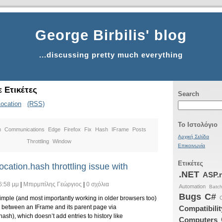
George Birbilis' blog
...discussing pretty much everything
 Ετικέτες
Search
Location
(RSS)
Το Ιστολόγιο
m
Communications
Edge
Firefox
Fix
Hash
IFrame
Posts
Αρχική Σελίδα
Throttling
Window
Επικοινωνία
Ετικέτες
location.hash throttling issue with
.NET
ASP.
6:58 μμ
|
Μπιρμπίλης Γεώργιος
|
0 σχόλια
Automation
Batc
Bugs
C#
imple (and most importantly working in older browsers too)
between an IFrame and its parent page via
Compatibilit
hash), which doesn’t add entries to history like
Computers