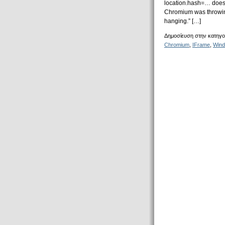
location.hash=… does
Chromium was throwing
hanging.” […]
Δημοσίευση στην κατηγο
Chromium
,
IFrame
,
Win