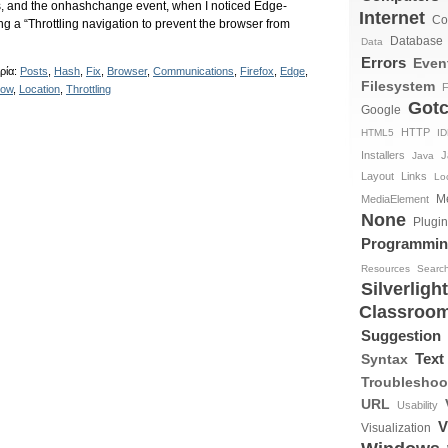
, and the onhashchange event, when I noticed Edge-
Internet
Co
 a “Throttling navigation to prevent the browser from
Database
Data
Errors
Even
ρία:
Posts
,
Hash
,
Fix
,
Browser
,
Communications
,
Firefox
,
Edge
,
Filesystem
F
dow
,
Location
,
Throttling
Got
Google
HTTP
HTML5
I
Installers
J
Java
Layout
Links
Loc
M
MediaElement
None
Plugi
Programmi
Resources
Searc
Silverlight
Classroo
Suggestion
Text
Syntax
Troubleshoo
URL
Usability
V
Visualization