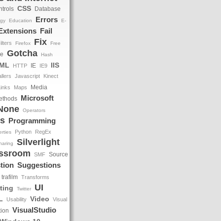
CSS
trols
Database
Errors
ogy
Education
E-
Extensions
Fail
Fix
ilters
Firefox
Free
Gotcha
le
Hash
ML
IIS
IE
HTTP
IE9
allers
Javascript
Kinect
Media
Links
Maps
Microsoft
ethods
None
Operators
ts
Programming
Python
RegEx
rties
Silverlight
haring
assroom
Source
SMF
tion
Suggestions
trafilm
Transforms
UI
ting
Twitter
L
Video
Usability
Visual
VisualStudio
tion