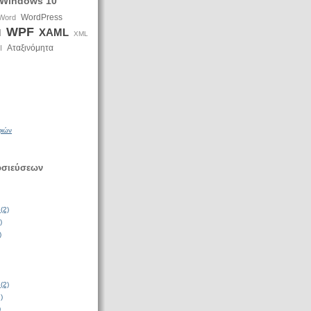
Windows 10
WordPress
Word
WPF
XAML
d
XML
Αταξινόμητα
I
φιών
οσιεύσεων
(2)
)
)
(2)
)
)