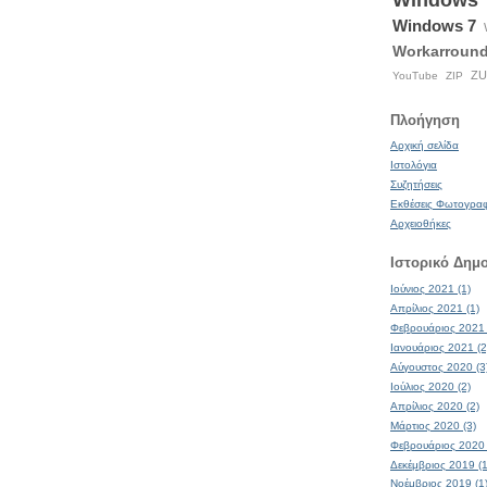
Windows
Windows 7
Workarroun
ZU
YouTube
ZIP
Πλοήγηση
Αρχική σελίδα
Ιστολόγια
Συζητήσεις
Εκθέσεις Φωτογρα
Αρχειοθήκες
Ιστορικό Δημ
Ιούνιος 2021 (1)
Απρίλιος 2021 (1)
Φεβρουάριος 2021 
Ιανουάριος 2021 (2
Αύγουστος 2020 (3
Ιούλιος 2020 (2)
Απρίλιος 2020 (2)
Μάρτιος 2020 (3)
Φεβρουάριος 2020 
Δεκέμβριος 2019 (1
Νοέμβριος 2019 (1