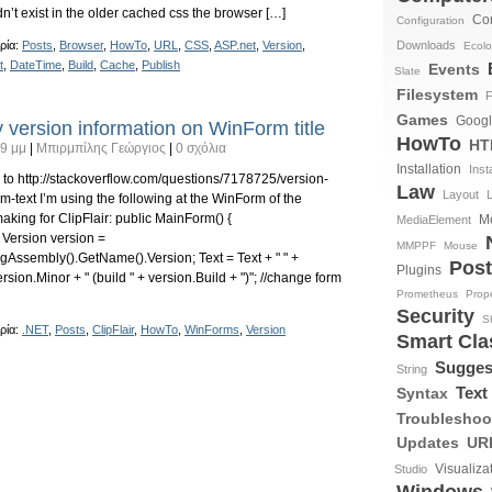
dn’t exist in the older cached css the browser […]
Con
Configuration
ρία:
Posts
,
Browser
,
HowTo
,
URL
,
CSS
,
ASP.net
,
Version
,
Downloads
Ecol
t
,
DateTime
,
Build
,
Cache
,
Publish
Events
Slate
Filesystem
F
Games
Goog
 version information on WinForm title
HowTo
HT
9 μμ
|
Μπιρμπίλης Γεώργιος
|
0 σχόλια
Installation
Inst
n to http://stackoverflow.com/questions/7178725/version-
Law
Layout
-text I’m using the following at the WinForm of the
king for ClipFlair: public MainForm() {
M
MediaElement
 Version version =
MMPPF
Mouse
Assembly().GetName().Version; Text = Text + " " +
Pos
Plugins
ersion.Minor + " (build " + version.Build + ")"; //change form
Prometheus
Prope
Security
S
ρία:
.NET
,
Posts
,
ClipFlair
,
HowTo
,
WinForms
,
Version
Smart Cl
Sugges
String
Text
Syntax
Troubleshoo
Updates
UR
Visualiza
Studio