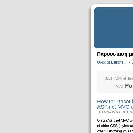
Παρουσίαση με
Όλες οι Ετικέτε...
»
.NET
ASP.net
Br
Po
MVC
HowTo: Reset b
ASP.net MVC a
18 Οκτωβρίου 19 01:4
On an ASP.net MVC web
of older CSS (stylesheet
wasn’t showing you so