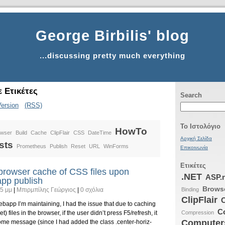
George Birbilis' blog
...discussing pretty much everything
 Ετικέτες
Search
Version
(RSS)
Το Ιστολόγιο
HowTo
owser
Build
Cache
ClipFlair
CSS
DateTime
Αρχική Σελίδα
sts
Prometheus
Publish
Reset
URL
WinForms
Επικοινωνία
Ετικέτες
rowser cache of CSS files upon
.NET
ASP.
pp publish
Brows
5 μμ
|
Μπιρμπίλης Γεώργιος
|
0 σχόλια
Binding
ClipFlair
C
app I’m maintaining, I had the issue that due to caching
C
) files in the browser, if the user didn’t press F5/refresh, it
Compression
Computers
me message (since I had added the class .center-horiz-