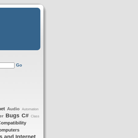
Go
net
Audio
Automation
Bugs
C#
er
Class
ompatibility
omputers
 and Internet