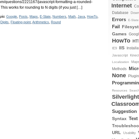
.com/questions/2221167/javascript-formatting-a-rounded-
Internet
Co
his works for rounding to N digits (if you just […]
Database
Down
ρία:
Google
,
Posts
,
Maps
,
E-Slate
,
Numbers
,
Math
,
Java
,
HowTo
,
Errors
E-Slate
,
Digits
,
Floating-point
,
Arithmetics
,
Round
Fail
Filesys
Games
Goog
HowTo
HT
IIS
Installa
IE9
Javascript
Kinec
Map
Localization
Micr
Methods
None
Plugi
Programmi
Resources
Searc
Silverlight
Classroo
Suggestion
Text
Syntax
Troubleshoo
URL
Usability