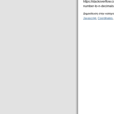
https://stackoverflow
number-to-n-decimals T
Δημοσίευση στην κατηγο
Javascript
,
Coordinates