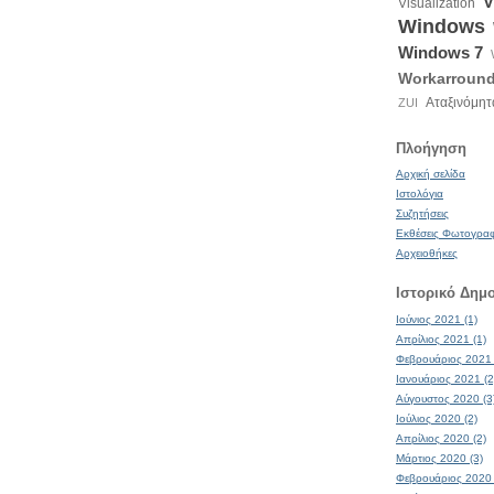
V
Visualization
Windows
Windows 7
Workarroun
Αταξινόμητ
ZUI
Πλοήγηση
Αρχική σελίδα
Ιστολόγια
Συζητήσεις
Εκθέσεις Φωτογρα
Αρχειοθήκες
Ιστορικό Δημ
Ιούνιος 2021 (1)
Απρίλιος 2021 (1)
Φεβρουάριος 2021 
Ιανουάριος 2021 (2
Αύγουστος 2020 (3
Ιούλιος 2020 (2)
Απρίλιος 2020 (2)
Μάρτιος 2020 (3)
Φεβρουάριος 2020 