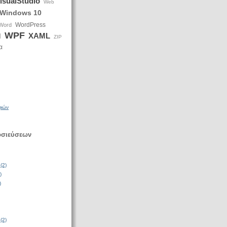
isualStudio
Web
Windows 10
WordPress
Word
WPF
XAML
d
ZIP
α
φιών
οσιεύσεων
(2)
)
)
(2)