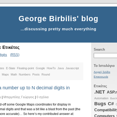
George Birbilis' blog
...discussing pretty much everything
 Ετικέτες
Search
igits
(RSS)
Το Ιστολόγιο
tes
E-Slate
Floating-point
Google
HowTo
Java
Javascript
Αρχική Σελίδα
Maps
Math
Numbers
Posts
Round
Επικοινωνία
Ετικέτες
 number up to N decimal digits in
.NET
ASP.
μ
|
Μπιρμπίλης Γεώργιος
|
0 σχόλια
Automation
Batc
Bugs
C#
nd-off some Google Maps coordinates for display in
mal digits and that was a bit like a blast from the past (the
Compatibilit
 more accurate)… So here’s my contributed answer at:
Computers