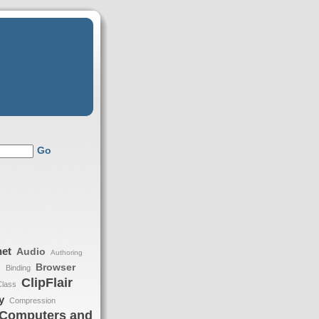
Go
net
Audio
Authoring
Browser
Binding
h
ClipFlair
Class
y
Compression
Computers and