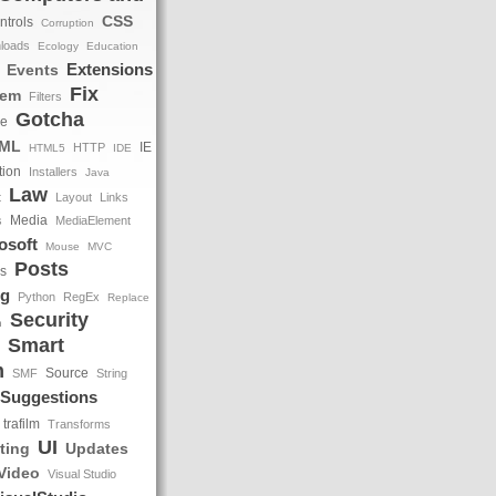
CSS
ntrols
Corruption
loads
Ecology
Education
Extensions
Events
Fix
tem
Filters
Gotcha
le
ML
IE
HTTP
HTML5
IDE
tion
Installers
Java
Law
t
Layout
Links
Media
s
MediaElement
osoft
Mouse
MVC
Posts
ns
ng
Python
RegEx
Replace
Security
h
Smart
m
Source
SMF
String
Suggestions
trafilm
Transforms
UI
ting
Updates
Video
Visual Studio